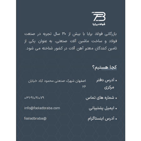
بازرگانی فولاد برابا با بیش از 30 سال تجربه در صنعت
فولاد و ساخت ماشین آلات صنعتی، به عنوان یکی از
تامین کنندگان معتبر آهن آلات در کشور شناخته می شود.
کجا هستیم؟
آدرس دفتر
اصفهان شهرک صنعتی محمود آباد خیابان
مرکزی
۲۶
شماره های تماس
031-91091079
ایمیل پشتیبانی
info@fooladbraba.com
آدرس اینستاگرام
@fooladbraba