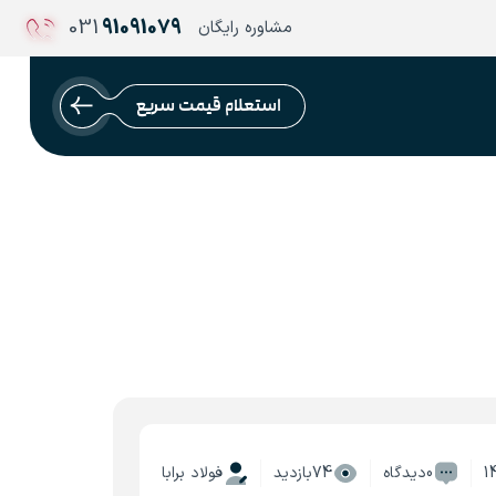
031
91091079
مشاوره رایگان
استعلام قیمت سریع
1
0دیدگاه
74بازدید
فولاد برابا