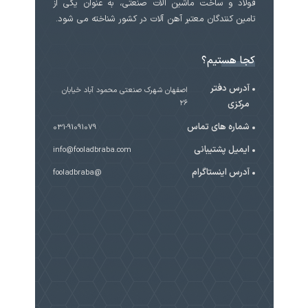
فولاد و ساخت ماشین آلات صنعتی، به عنوان یکی از
تامین کنندگان معتبر آهن آلات در کشور شناخته می شود.
کجا هستیم؟
آدرس دفتر
اصفهان شهرک صنعتی محمود آباد خیابان
مرکزی
۲۶
شماره های تماس
031-91091079
ایمیل پشتیبانی
info@fooladbraba.com
آدرس اینستاگرام
@fooladbraba