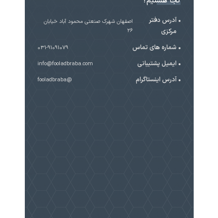
کجا هستیم؟
آدرس دفتر
اصفهان شهرک صنعتی محمود آباد خیابان
مرکزی
۲۶
شماره های تماس
031-91091079
ایمیل پشتیبانی
info@fooladbraba.com
آدرس اینستاگرام
@fooladbraba