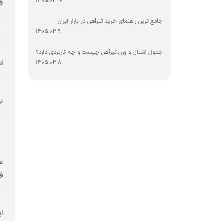
1405.04.10
و
ت
جامع ترین راهنمای خرید تیرآهن در بازار ایران
1405.04.9
ا
جدول اشتال و وزن تیرآهن چیست و چه کاربردی دارد؟
ا
1405.04.8
ت
ب
م
س
م
ف
م
ا