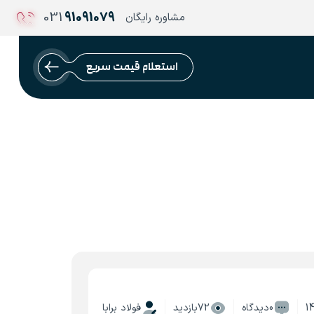
031
91091079
مشاوره رایگان
استعلام قیمت سریع
1
0دیدگاه
72بازدید
فولاد برابا