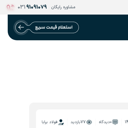
031
91091079
مشاوره رایگان
استعلام قیمت سریع
1
0دیدگاه
77بازدید
فولاد برابا