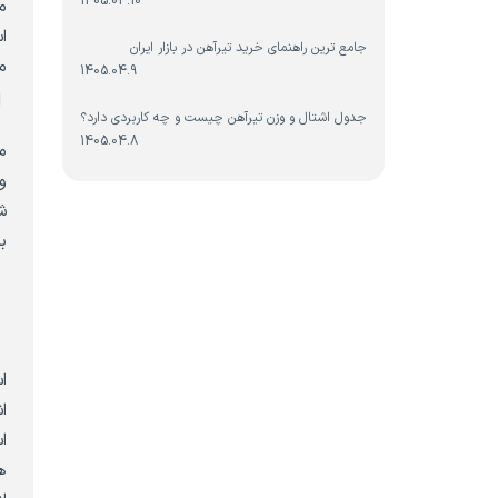
1405.04.10
م
ا
جامع ترین راهنمای خرید تیرآهن در بازار ایران
م
1405.04.9
ا
جدول اشتال و وزن تیرآهن چیست و چه کاربردی دارد؟
1405.04.8
م
و
ش
ب
م
م
ا
ا
ا
ه