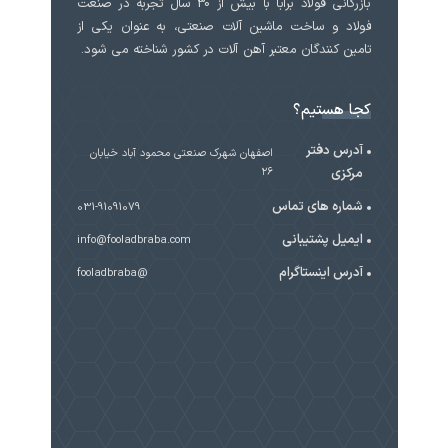
بازرگانی فولاد برابا با بیش از 30 سال تجربه در صنعت
فولاد و ساخت ماشین آلات صنعتی، به عنوان یکی از
تامین کنندگان معتبر آهن آلات در کشور شناخته می شود.
کجا هستیم؟
آدرس دفتر
اصفهان شهرک صنعتی محمود آباد خیابان
مرکزی
۲۶
شماره های تماس
031-91091079
ایمیل پشتیبانی
info@fooladbraba.com
آدرس اینستاگرام
@fooladbraba