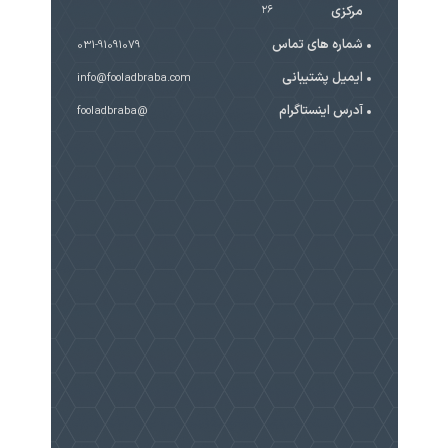
مرکزی
۲۶
شماره های تماس
031-91091079
ایمیل پشتیبانی
info@fooladbraba.com
آدرس اینستاگرام
@fooladbraba