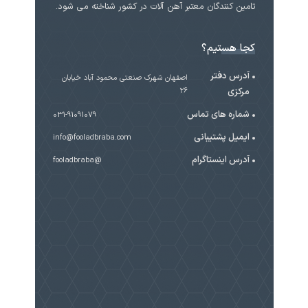
تامین کنندگان معتبر آهن آلات در کشور شناخته می شود.
کجا هستیم؟
آدرس دفتر
اصفهان شهرک صنعتی محمود آباد خیابان
مرکزی
۲۶
شماره های تماس
031-91091079
ایمیل پشتیبانی
info@fooladbraba.com
آدرس اینستاگرام
@fooladbraba