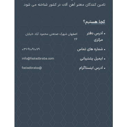
تامین کنندگان معتبر آهن آلات در کشور شناخته می شود.
کجا هستیم؟
آدرس دفتر
اصفهان شهرک صنعتی محمود آباد خیابان
مرکزی
۲۶
شماره های تماس
031-91091079
ایمیل پشتیبانی
info@fooladbraba.com
آدرس اینستاگرام
@fooladbraba