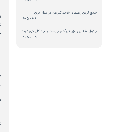
1405.04.10
و
جامع ترین راهنمای خرید تیرآهن در بازار ایران
و
1405.04.9
و
ر
جدول اشتال و وزن تیرآهن چیست و چه کاربردی دارد؟
1405.04.8
ب
ا
و
و
ب
ب
م
و
و
ن