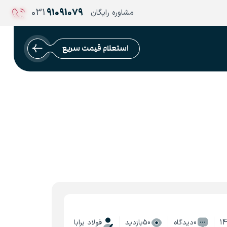
031
91091079
مشاوره رایگان
استعلام قیمت سریع
14
0دیدگاه
50بازدید
فولاد برابا