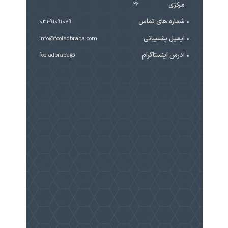
مرکزی
۲۶
شماره های تماس
031-91091079
ایمیل پشتیبانی
info@fooladbraba.com
آدرس اینستاگرام
@fooladbraba