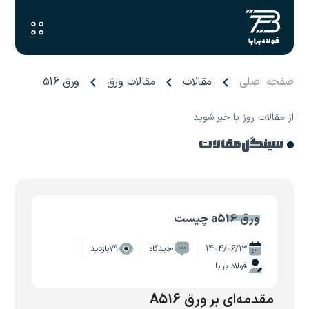
صفحه اصلی
مقالات
مقالات ورق
ورق a516 چیست
از مقالات روز با خبر شوید
سینگل مقالات
ورق a516 چیست
1404/06/13
0دیدگاه
79بازدید
فولاد برابا
مقدمه‌ای بر ورق A516