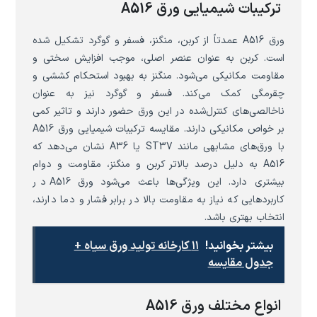
ترکیبات شیمیایی ورق A516
ورق A516 عمدتاً از کربن، منگنز، فسفر و گوگرد تشکیل شده
است. کربن به عنوان عنصر اصلی، موجب افزایش سختی و
مقاومت مکانیکی می‌شود. منگنز به بهبود استحکام کششی و
چقرمگی کمک می‌کند. فسفر و گوگرد نیز به عنوان
ناخالصی‌های کنترل‌شده در این ورق حضور دارند و تاثیر کمی
بر خواص مکانیکی دارند. مقایسه ترکیبات شیمیایی ورق A516
با ورق‌های مشابهی مانند ST37 یا A36 نشان می‌دهد که
A516 به دلیل درصد بالاتر کربن و منگنز، مقاومت و دوام
بیشتری دارد. این ویژگی‌ها باعث می‌شود ورق A516 در
کاربردهایی که نیاز به مقاومت بالا در برابر فشار و دما دارند،
انتخاب بهتری باشد.
بیشتر بخوانید!
۱۱ کارخانه تولید ورق سیاه +
جدول مقایسه
انواع مختلف ورق A516