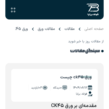
صفحه اصلی
مقالات
مقالات ورق
ورق ck45 چیست
از مقالات روز با خبر شوید
سینگل مقالات
ورق ck45 چیست
1404/06/12
0دیدگاه
103بازدید
فولاد برابا
مقدمه‌ای بر ورق CK45