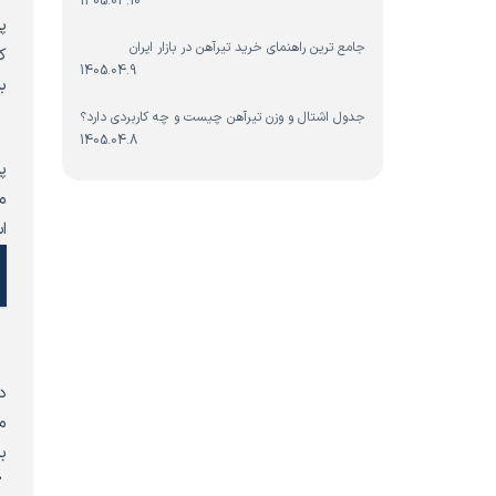
1405.04.10
پ
جامع ترین راهنمای خرید تیرآهن در بازار ایران
ک
1405.04.9
ب
پ
جدول اشتال و وزن تیرآهن چیست و چه کاربردی دارد؟
1405.04.8
پ
م
اس
پ
د
م
ب
ک