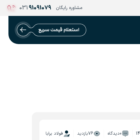
031
91091079
مشاوره رایگان
استعلام قیمت سریع
1
0دیدگاه
76بازدید
فولاد برابا