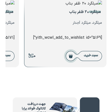
میلگرد ۲۰ ظفر بناب
میلگرد ۱۴ کیان ابهر
میلگرد، میلگرد آجدار
میلگرد، می
[yith_wcwl_add_to_wishlist id="5171"]
[yith_wcwl_add_to_wishlist id="5169"]
0
سبد خرید
سبد خر
جهت دریافت
کاتالوگ فولاد برابا