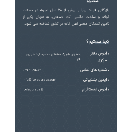
بازرگانی فولاد برابا با بیش از 30 سال تجربه در صنعت
فولاد و ساخت ماشین آلات صنعتی، به عنوان یکی از
تامین کنندگان معتبر آهن آلات در کشور شناخته می شود.
کجا هستیم؟
آدرس دفتر
اصفهان شهرک صنعتی محمود آباد خیابان
مرکزی
۲۶
شماره های تماس
031-91091079
ایمیل پشتیبانی
info@fooladbraba.com
آدرس اینستاگرام
@fooladbraba