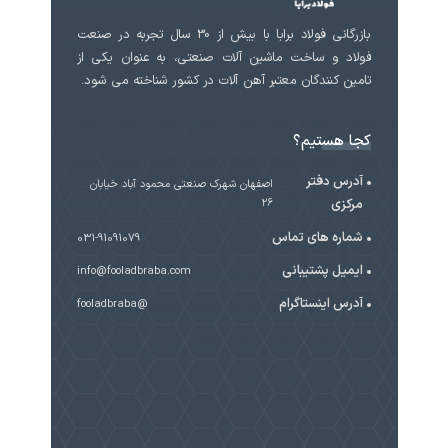
بازرگانی فولاد برابا با بیش از 30 سال تجربه در صنعت
فولاد و ساخت ماشین آلات صنعتی، به عنوان یکی از
تامین کنندگان معتبر آهن آلات در کشور شناخته می شود.
کجا هستیم؟
آدرس دفتر
اصفهان شهرک صنعتی محمود آباد خیابان
مرکزی
۲۶
شماره های تماس
031-91091079
ایمیل پشتیبانی
info@fooladbraba.com
آدرس اینستاگرام
@fooladbraba