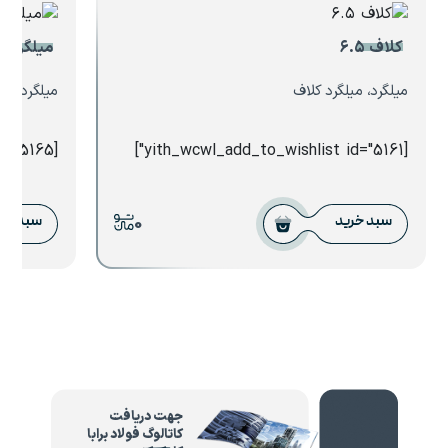
کلاف ۶.۵
میلگرد ۱۰ آریا ذوب
میلگرد، میلگرد کلاف
میلگرد، می
[yith_wcwl_add_to_wishlist id="5165"]
[yith_wcwl_add_to_wishlist id="5161"]
0
سبد خرید
سبد خر
جهت دریافت
کاتالوگ فولاد برابا