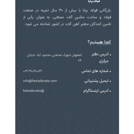
بازرگانی فولاد برابا با بیش از 30 سال تجربه در صنعت
فولاد و ساخت ماشین آلات صنعتی، به عنوان یکی از
تامین کنندگان معتبر آهن آلات در کشور شناخته می شود.
کجا هستیم؟
آدرس دفتر
اصفهان شهرک صنعتی محمود آباد خیابان
مرکزی
۲۶
شماره های تماس
031-91091079
ایمیل پشتیبانی
info@fooladbraba.com
آدرس اینستاگرام
@fooladbraba