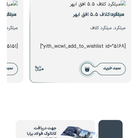
میلگرد کلاف ۵.۵ افق ابهر
میلگرد آلیاژی 
میلگرد، میلگرد کلاف
میلگرد، میل
[yith_wcwl_add_to_wishlist id="5151"]
[yith_wcwl_add_to_wishlist id="5168"]
0
سبد خرید
سبد خر
جهت دریافت
کاتالوگ فولاد برابا