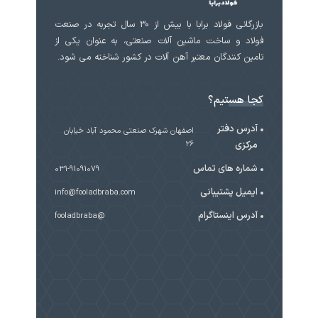
بازرگانی فولاد برابا با بیش از 30 سال تجربه در صنعت
فولاد و ساخت ماشین آلات صنعتی، به عنوان یکی از
تامین کنندگان معتبر آهن آلات در کشور شناخته می شود.
کجا هستیم؟
آدرس دفتر
اصفهان شهرک صنعتی محمود آباد خیابان
مرکزی
۲۶
شماره های تماس
031-91091079
ایمیل پشتیبانی
info@fooladbraba.com
آدرس اینستاگرام
@fooladbraba