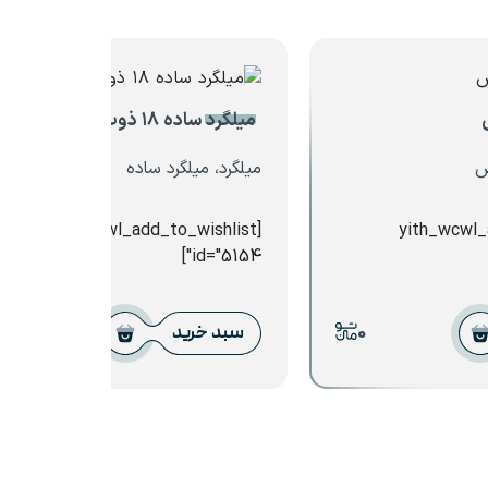
میلگرد ساده ۱۸ ذوب آهن اصفهان
س
میلگرد، میلگرد ساده
[yith_wcwl_add_to_wishlist
[yith_wcwl
id="5154"]
0
0
سبد خرید