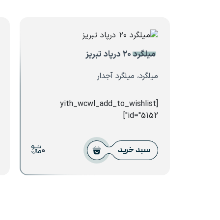
میلگرد ۲۰ درپاد تبریز
میلگرد، میلگرد آجدار
[yith_wcwl_add_to_wishlist
id="5152"]
0
سبد خرید