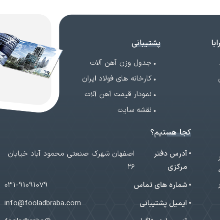
با
پشتیبانی
جدول وزن آهن آلات
کارخانه های فولاد ایران
نمودار قیمت آهن آلات
نقشه سایت
کجا هستیم؟
آدرس دفتر
اصفهان شهرک صنعتی محمود آباد خیابان
ر
مرکزی
۲۶
شماره های تماس
031-91091079
ایمیل پشتیبانی
info@fooladbraba.com