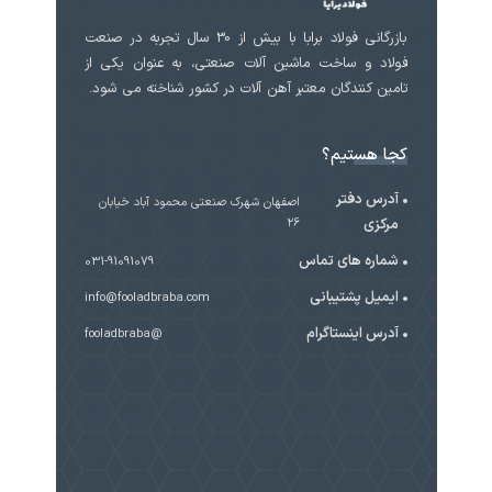
بازرگانی فولاد برابا با بیش از 30 سال تجربه در صنعت
فولاد و ساخت ماشین آلات صنعتی، به عنوان یکی از
تامین کنندگان معتبر آهن آلات در کشور شناخته می شود.
کجا هستیم؟
آدرس دفتر
اصفهان شهرک صنعتی محمود آباد خیابان
مرکزی
۲۶
شماره های تماس
031-91091079
ایمیل پشتیبانی
info@fooladbraba.com
آدرس اینستاگرام
@fooladbraba