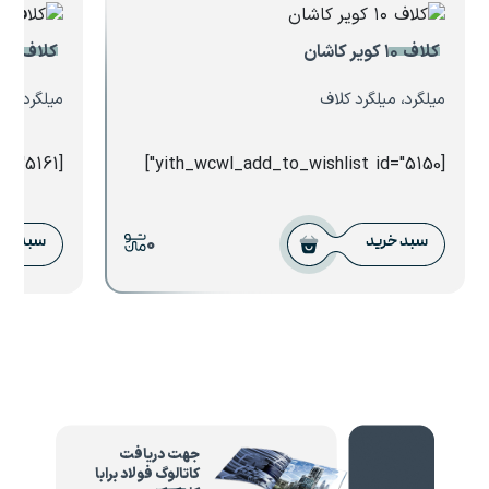
کلاف ۱۰ کویر کاشان
کلاف ۶.۵
میلگرد، میلگرد کلاف
میلگرد، می
[yith_wcwl_add_to_wishlist id="5161"]
[yith_wcwl_add_to_wishlist id="5150"]
0
سبد خرید
سبد خر
جهت دریافت
کاتالوگ فولاد برابا