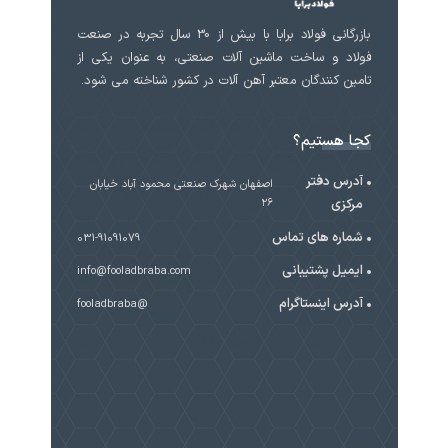
بازرگانی فولاد برابا با بیش از 30 سال تجربه در صنعت
فولاد و ساخت ماشین آلات صنعتی، به عنوان یکی از
تامین کنندگان معتبر آهن آلات در کشور شناخته می شود.
کجا هستیم؟
آدرس دفتر
اصفهان شهرک صنعتی محمود آباد خیابان
مرکزی
۲۶
شماره های تماس
031-91091079
ایمیل پشتیبانی
info@fooladbraba.com
آدرس اینستاگرام
@fooladbraba