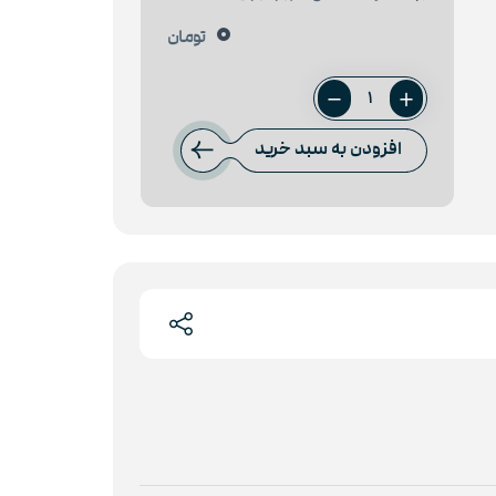
0
تومان
میلگرد
12
افزودن به سبد خرید
شمس
سپهر
عدد