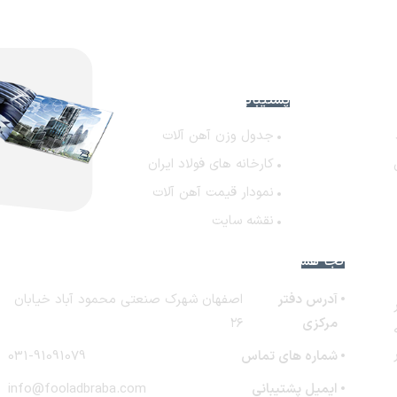
با
پشتیبانی
جدول وزن آهن آلات
کارخانه های فولاد ایران
نمودار قیمت آهن آلات
نقشه سایت
کجا هستیم؟
آدرس دفتر
اصفهان شهرک صنعتی محمود آباد خیابان
ر
مرکزی
۲۶
شماره های تماس
031-91091079
ایمیل پشتیبانی
info@fooladbraba.com