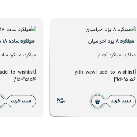
میلگرد ۸ یزد احرامیان
میلگرد ساده ۱۸ ذوب آهن اصفهان
میلگرد، میلگرد آجدار
میلگرد، میلگرد ساده
_add_to_wishlist
[yith_wcwl_add_to_wishlist
id="5154"]
id="5156"]
0
سبد خرید
سبد خرید