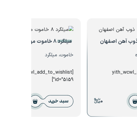
میلگرد ۸ خاموت مهندسی
خاموت، میلگرد
[yith_wcwl_add_to_wishlist
[yith_wcwl
id="5159"]
0
0
سبد خرید