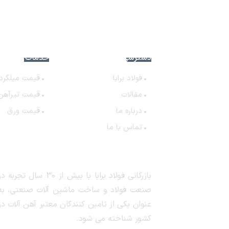
دسترسی سریع
خدمات فولاد برا
فولاد برابا
قیمت میلگرد
مقالات
قیمت تیرآهن
درباره ما
قیمت ورق
تماس با ما
بازرگانی فولاد برابا با بیش از 30 سال تجربه د
صنعت فولاد و ساخت ماشین آلات صنعتی، به
عنوان یکی از تامین کنندگان معتبر آهن آلات در
کشور شناخته می شود.