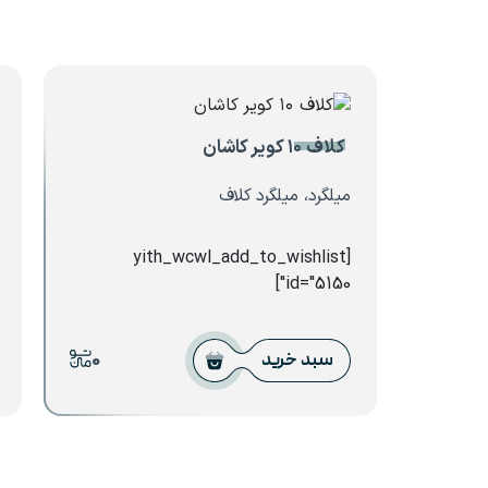
کلاف ۱۰ کویر کاشان
میلگرد، میلگرد کلاف
[yith_wcwl_add_to_wishlist
id="5150"]
0
سبد خرید