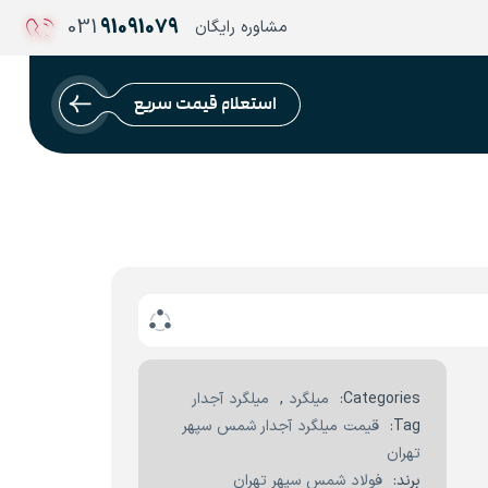
031
91091079
مشاوره رایگان
استعلام قیمت سریع
Categories:
میلگرد
,
میلگرد آجدار
Tag:
قیمت میلگرد آجدار شمس سپهر
تهران
برند:
فولاد شمس سپهر تهران