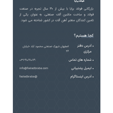
بازرگانی فولاد برابا با بیش از 30 سال تجربه در صنعت
فولاد و ساخت ماشین آلات صنعتی، به عنوان یکی از
تامین کنندگان معتبر آهن آلات در کشور شناخته می شود.
کجا هستیم؟
آدرس دفتر
اصفهان شهرک صنعتی محمود آباد خیابان
مرکزی
۲۶
شماره های تماس
031-91091079
ایمیل پشتیبانی
info@fooladbraba.com
آدرس اینستاگرام
@fooladbraba