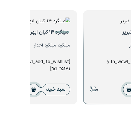
میلگرد ۱۴ کیان ابهر
ر
میلگرد، میلگرد آجدار
[yith_wcwl_add_to_wishlist
[yith_wcwl
id="5171"]
0
0
سبد خرید