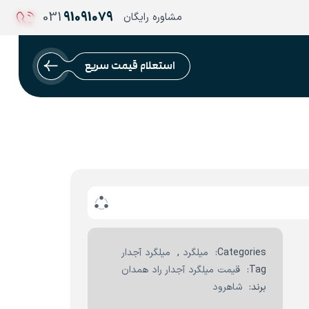
031
91091079
مشاوره رایگان
استعلام قیمت سریع
Categories:
میلگرد
,
میلگرد آجدار
Tag:
قیمت میلگرد آجدار راد همدان
برند:
شاهرود