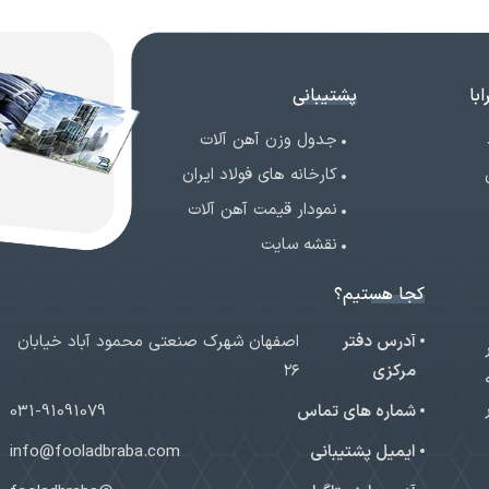
با
پشتیبانی
جدول وزن آهن آلات
کارخانه های فولاد ایران
نمودار قیمت آهن آلات
نقشه سایت
کجا هستیم؟
آدرس دفتر
اصفهان شهرک صنعتی محمود آباد خیابان
ر
مرکزی
۲۶
شماره های تماس
031-91091079
ایمیل پشتیبانی
info@fooladbraba.com