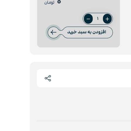
0
تومان
میلگرد
14
افزودن به سبد خرید
راد
همدان
عدد