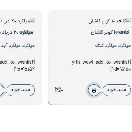
کلاف ۱۰ کویر کاشان
میلگرد ۲۰ درپاد تبریز
میلگرد، میلگرد کلاف
میلگرد، میلگرد آجدا
_add_to_wishlist
[yith_wcwl_add_to_wishlist
id="5152"]
id="5150"]
0
سبد خرید
سبد خرید