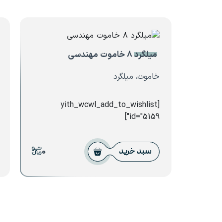
میلگرد ۸ خاموت مهندسی
خاموت، میلگرد
[yith_wcwl_add_to_wishlist
id="5159"]
0
سبد خرید