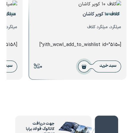
کلاف ۱۰ کویر کاشان
میلگرد ۲۸ پرشین فولاد
میلگرد، میلگرد کلاف
میلگرد، می
[yith_wcwl_add_to_wishlist id="5158"]
[yith_wcwl_add_to_wishlist id="5150"]
0
سبد خرید
سبد خر
جهت دریافت
کاتالوگ فولاد برابا