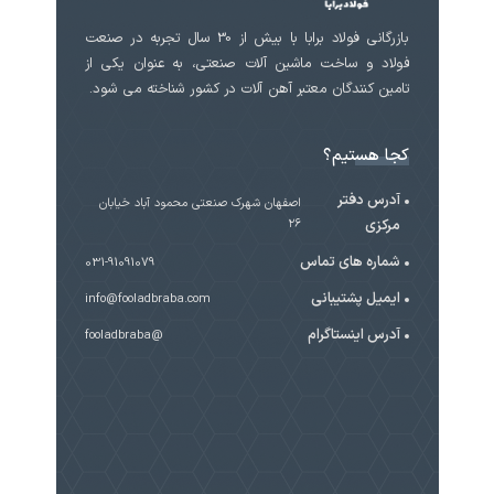
بازرگانی فولاد برابا با بیش از 30 سال تجربه در صنعت
فولاد و ساخت ماشین آلات صنعتی، به عنوان یکی از
تامین کنندگان معتبر آهن آلات در کشور شناخته می شود.
کجا هستیم؟
آدرس دفتر
اصفهان شهرک صنعتی محمود آباد خیابان
مرکزی
۲۶
شماره های تماس
031-91091079
ایمیل پشتیبانی
info@fooladbraba.com
آدرس اینستاگرام
@fooladbraba