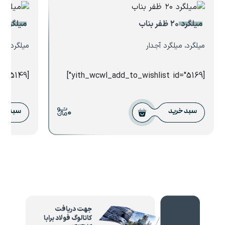
میلگرد ۲۰ ظفر بناب
میلگرد ساده ۳۴ تا ۸۵
میلگرد، میلگرد آجدار
میلگرد، می
[yith_wcwl_add_to_wishlist id="5149"]
[yith_wcwl_add_to_wishlist id="5169"]
0
سبد خرید
سبد خر
جهت دریافت
کاتالوگ فولاد برابا