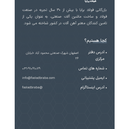
بازرگانی فولاد برابا با بیش از 30 سال تجربه در صنعت
فولاد و ساخت ماشین آلات صنعتی، به عنوان یکی از
تامین کنندگان معتبر آهن آلات در کشور شناخته می شود.
کجا هستیم؟
آدرس دفتر
اصفهان شهرک صنعتی محمود آباد خیابان
مرکزی
۲۶
شماره های تماس
031-91091079
ایمیل پشتیبانی
info@fooladbraba.com
آدرس اینستاگرام
@fooladbraba