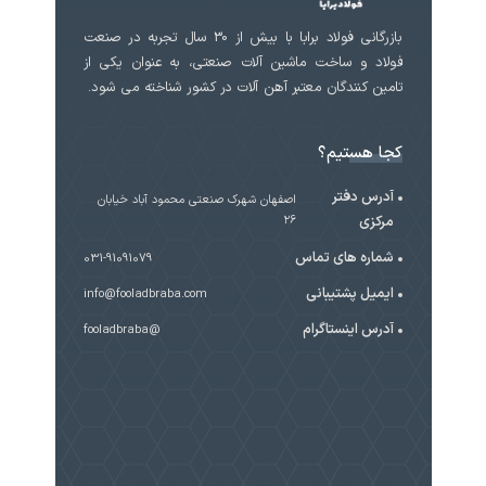
بازرگانی فولاد برابا با بیش از 30 سال تجربه در صنعت
فولاد و ساخت ماشین آلات صنعتی، به عنوان یکی از
تامین کنندگان معتبر آهن آلات در کشور شناخته می شود.
کجا هستیم؟
آدرس دفتر
اصفهان شهرک صنعتی محمود آباد خیابان
مرکزی
۲۶
شماره های تماس
031-91091079
ایمیل پشتیبانی
info@fooladbraba.com
آدرس اینستاگرام
@fooladbraba