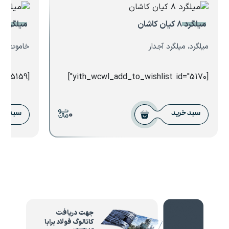
میلگرد ۸ کیان کاشان
میلگرد ۸ خاموت مهندسی
میلگرد، میلگرد آجدار
خاموت، می
[yith_wcwl_add_to_wishlist id="5159"]
[yith_wcwl_add_to_wishlist id="5170"]
0
سبد خرید
سبد خر
جهت دریافت
کاتالوگ فولاد برابا