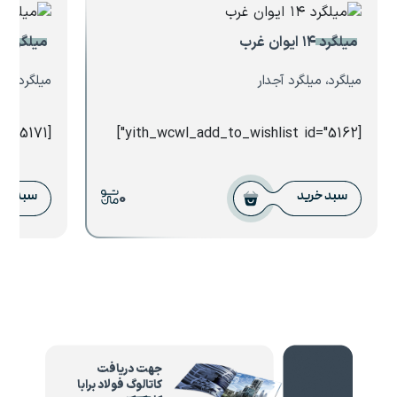
میلگرد ۱۴ ایوان غرب
میلگرد ۱۴ کیان ابهر
میلگرد، میلگرد آجدار
میلگرد، می
[yith_wcwl_add_to_wishlist id="5171"]
[yith_wcwl_add_to_wishlist id="5162"]
0
سبد خرید
سبد خر
جهت دریافت
کاتالوگ فولاد برابا