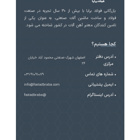
بازرگانی فولاد برابا با بیش از 30 سال تجربه در صنعت
فولاد و ساخت ماشین آلات صنعتی، به عنوان یکی از
تامین کنندگان معتبر آهن آلات در کشور شناخته می شود.
کجا هستیم؟
آدرس دفتر
اصفهان شهرک صنعتی محمود آباد خیابان
مرکزی
۲۶
شماره های تماس
031-91091079
ایمیل پشتیبانی
info@fooladbraba.com
آدرس اینستاگرام
@fooladbraba