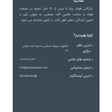
بازرگانی فولاد برابا با بیش از 30 سال تجربه در صنعت
فولاد و ساخت ماشین آلات صنعتی، به عنوان یکی از
تامین کنندگان معتبر آهن آلات در کشور شناخته می شود.
کجا هستیم؟
آدرس دفتر
اصفهان شهرک صنعتی محمود آباد خیابان
مرکزی
۲۶
شماره های تماس
031-91091079
ایمیل پشتیبانی
info@fooladbraba.com
آدرس اینستاگرام
@fooladbraba