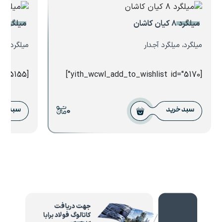
میلگرد ۸ کیان کاشان
میلگرد ۱۶ کیان ابهر
میلگرد، میلگرد آجدار
میلگرد، می
[yith_wcwl_add_to_wishlist id="5155"]
[yith_wcwl_add_to_wishlist id="5170"]
0
سبد خرید
سبد خر
جهت دریافت
کاتالوگ فولاد برابا