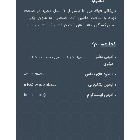
بازرگانی فولاد برابا با بیش از 30 سال تجربه در صنعت
فولاد و ساخت ماشین آلات صنعتی، به عنوان یکی از
تامین کنندگان معتبر آهن آلات در کشور شناخته می شود.
کجا هستیم؟
آدرس دفتر
اصفهان شهرک صنعتی محمود آباد خیابان
مرکزی
۲۶
شماره های تماس
031-91091079
ایمیل پشتیبانی
info@fooladbraba.com
آدرس اینستاگرام
@fooladbraba