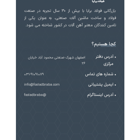
بازرگانی فولاد برابا با بیش از 30 سال تجربه در صنعت
فولاد و ساخت ماشین آلات صنعتی، به عنوان یکی از
تامین کنندگان معتبر آهن آلات در کشور شناخته می شود.
کجا هستیم؟
آدرس دفتر
اصفهان شهرک صنعتی محمود آباد خیابان
مرکزی
۲۶
شماره های تماس
031-91091079
ایمیل پشتیبانی
info@fooladbraba.com
آدرس اینستاگرام
@fooladbraba