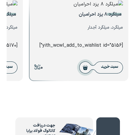
میلگرد ۸ یزد احرامیان
میلگرد ۸ کیان کاشان
میلگرد، میلگرد آجدار
میلگرد، می
[yith_wcwl_add_to_wishlist id="5170"]
[yith_wcwl_add_to_wishlist id="5156"]
0
سبد خرید
سبد خر
جهت دریافت
کاتالوگ فولاد برابا