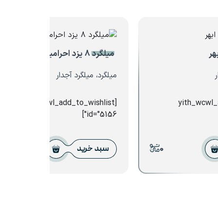
میلگرد ۸ یزد احرامیان
ر
میلگرد، میلگرد آجدار
[yith_wcwl_add_to_wishlist
[yith_wcwl
id="5156"]
0
0
سبد خرید