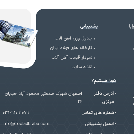
با
پشتیبانی
جدول وزن آهن آلات
کارخانه های فولاد ایران
نمودار قیمت آهن آلات
نقشه سایت
کجا هستیم؟
آدرس دفتر
اصفهان شهرک صنعتی محمود آباد خیابان
ر
مرکزی
۲۶
شماره های تماس
031-91091079
ایمیل پشتیبانی
info@fooladbraba.com