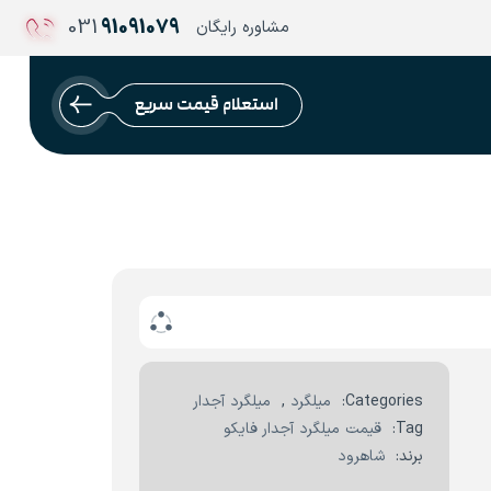
031
91091079
مشاوره رایگان
استعلام قیمت سریع
Categories:
میلگرد
,
میلگرد آجدار
Tag:
قیمت میلگرد آجدار فایکو
برند:
شاهرود