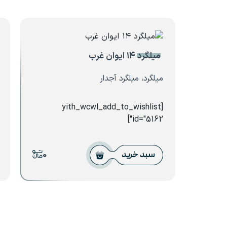
میلگرد ۱۴ ایوان غرب
میلگرد، میلگرد آجدار
[yith_wcwl_add_to_wishlist
id="5162"]
0
سبد خرید