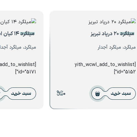
میلگرد ۲۰ درپاد تبریز
میلگرد ۱۴ کیان ابهر
میلگرد، میلگرد آجدار
میلگرد، میلگرد آجدا
_add_to_wishlist
[yith_wcwl_add_to_wishlist
id="5171"]
id="5152"]
0
سبد خرید
سبد خرید