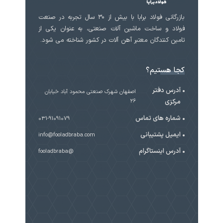
بازرگانی فولاد برابا با بیش از 30 سال تجربه در صنعت
فولاد و ساخت ماشین آلات صنعتی، به عنوان یکی از
تامین کنندگان معتبر آهن آلات در کشور شناخته می شود.
کجا هستیم؟
آدرس دفتر
اصفهان شهرک صنعتی محمود آباد خیابان
مرکزی
۲۶
شماره های تماس
031-91091079
ایمیل پشتیبانی
info@fooladbraba.com
آدرس اینستاگرام
@fooladbraba