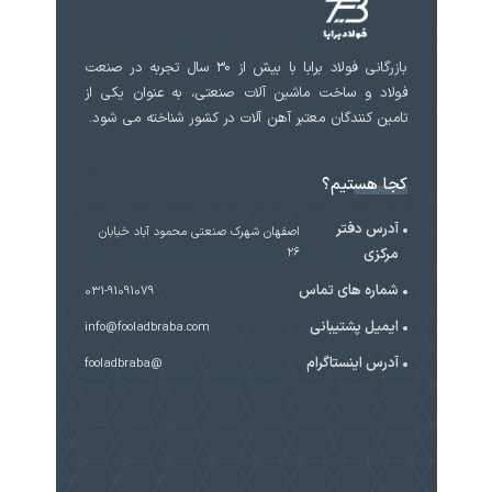
بازرگانی فولاد برابا با بیش از 30 سال تجربه در صنعت
فولاد و ساخت ماشین آلات صنعتی، به عنوان یکی از
تامین کنندگان معتبر آهن آلات در کشور شناخته می شود.
کجا هستیم؟
آدرس دفتر
اصفهان شهرک صنعتی محمود آباد خیابان
مرکزی
۲۶
شماره های تماس
031-91091079
ایمیل پشتیبانی
info@fooladbraba.com
آدرس اینستاگرام
@fooladbraba