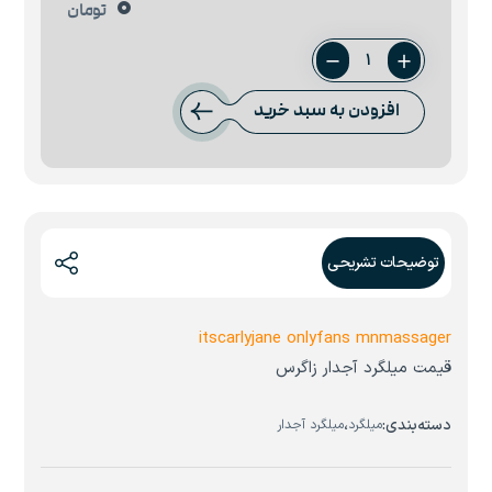
0
تومان
میلگرد
25
افزودن به سبد خرید
صبا
فولاد
زاگرس
عدد
توضیحات تشریحی
itscarlyjane onlyfans mnmassager
قیمت میلگرد آجدار زاگرس
دسته‌بندی:
،
میلگرد
میلگرد آجدار