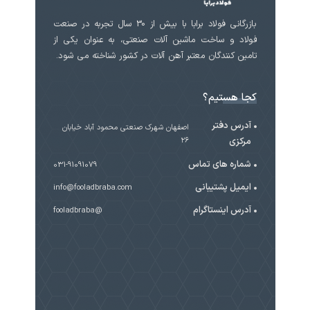
بازرگانی فولاد برابا با بیش از 30 سال تجربه در صنعت
فولاد و ساخت ماشین آلات صنعتی، به عنوان یکی از
تامین کنندگان معتبر آهن آلات در کشور شناخته می شود.
کجا هستیم؟
آدرس دفتر
اصفهان شهرک صنعتی محمود آباد خیابان
مرکزی
۲۶
شماره های تماس
031-91091079
ایمیل پشتیبانی
info@fooladbraba.com
آدرس اینستاگرام
@fooladbraba