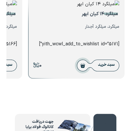
میلگرد ۱۴ کیان ابهر
میلگرد ۳۲ بافق یزد
میلگرد، میلگرد آجدار
میلگرد، می
[yith_wcwl_add_to_wishlist id="5166"]
[yith_wcwl_add_to_wishlist id="5171"]
0
سبد خرید
سبد خر
جهت دریافت
کاتالوگ فولاد برابا