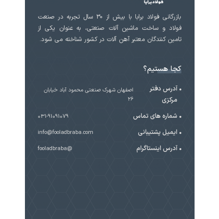
بازرگانی فولاد برابا با بیش از 30 سال تجربه در صنعت
فولاد و ساخت ماشین آلات صنعتی، به عنوان یکی از
تامین کنندگان معتبر آهن آلات در کشور شناخته می شود.
کجا هستیم؟
آدرس دفتر
اصفهان شهرک صنعتی محمود آباد خیابان
مرکزی
۲۶
شماره های تماس
031-91091079
ایمیل پشتیبانی
info@fooladbraba.com
آدرس اینستاگرام
@fooladbraba