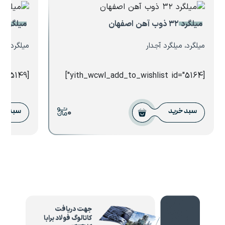
میلگرد ۳۲ ذوب آهن اصفهان
میلگرد ساده ۳۴ تا ۸۵
میلگرد، میلگرد آجدار
میلگرد، می
[yith_wcwl_add_to_wishlist id="5149"]
[yith_wcwl_add_to_wishlist id="5164"]
0
سبد خرید
سبد خر
جهت دریافت
کاتالوگ فولاد برابا