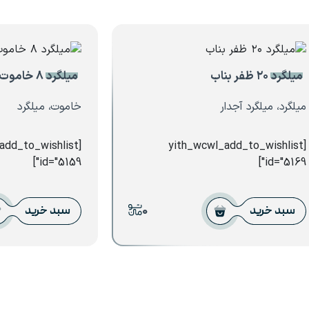
میلگرد ۲۰ ظفر بناب
میلگرد ۸ خاموت مهندسی
میلگرد، میلگرد آجدار
خاموت، میلگرد
_add_to_wishlist
[yith_wcwl_add_to_wishlist
id="5159"]
id="5169"]
0
سبد خرید
سبد خرید