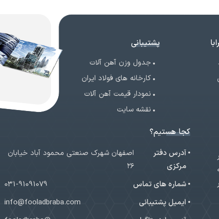
با
پشتیبانی
جدول وزن آهن آلات
کارخانه های فولاد ایران
نمودار قیمت آهن آلات
نقشه سایت
کجا هستیم؟
آدرس دفتر
اصفهان شهرک صنعتی محمود آباد خیابان
ر
مرکزی
۲۶
شماره های تماس
031-91091079
ایمیل پشتیبانی
info@fooladbraba.com