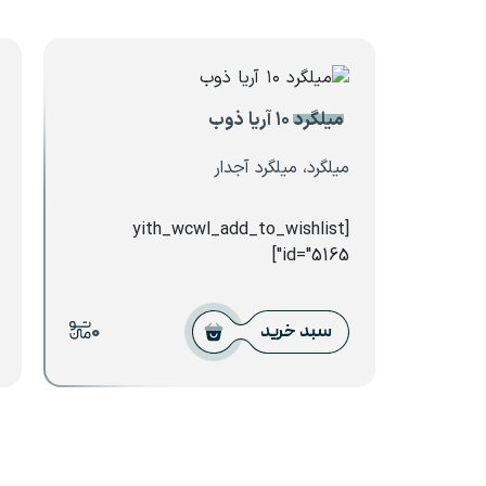
میلگرد ۱۰ آریا ذوب
میلگرد، میلگرد آجدار
[yith_wcwl_add_to_wishlist
id="5165"]
0
سبد خرید