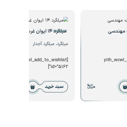
میلگرد ۱۴ ایوان غرب
میلگرد، میلگرد آجدار
[yith_wcwl_add_to_wishlist
[yith_wcwl
id="5162"]
0
0
سبد خرید