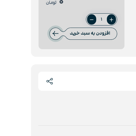
0
تومان
میلگرد
32
افزودن به سبد خرید
ظفر
بناب
عدد