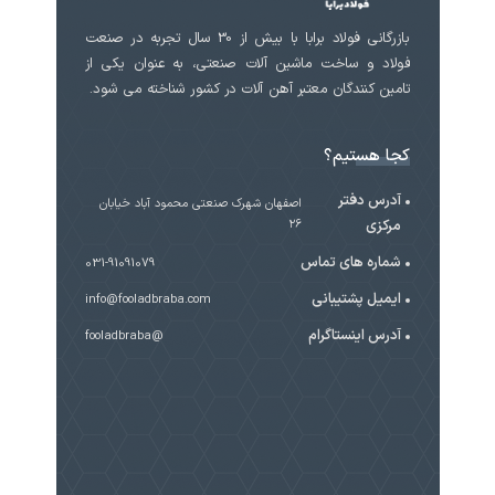
بازرگانی فولاد برابا با بیش از 30 سال تجربه در صنعت
فولاد و ساخت ماشین آلات صنعتی، به عنوان یکی از
تامین کنندگان معتبر آهن آلات در کشور شناخته می شود.
کجا هستیم؟
آدرس دفتر
اصفهان شهرک صنعتی محمود آباد خیابان
مرکزی
۲۶
شماره های تماس
031-91091079
ایمیل پشتیبانی
info@fooladbraba.com
آدرس اینستاگرام
@fooladbraba