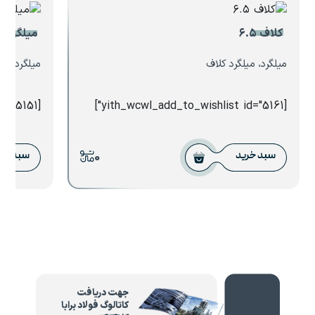
کلاف ۶.۵
میلگرد آلیاژی 
میلگرد، میلگرد کلاف
میلگرد، میل
[yith_wcwl_add_to_wishlist id="5151"]
[yith_wcwl_add_to_wishlist id="5161"]
0
سبد خرید
سبد خر
جهت دریافت
کاتالوگ فولاد برابا