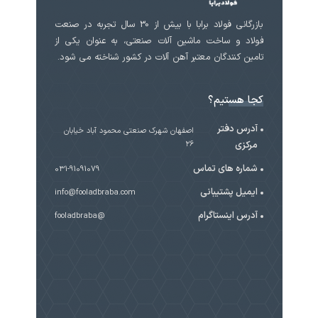
بازرگانی فولاد برابا با بیش از 30 سال تجربه در صنعت
فولاد و ساخت ماشین آلات صنعتی، به عنوان یکی از
تامین کنندگان معتبر آهن آلات در کشور شناخته می شود.
کجا هستیم؟
آدرس دفتر
اصفهان شهرک صنعتی محمود آباد خیابان
مرکزی
۲۶
شماره های تماس
031-91091079
ایمیل پشتیبانی
info@fooladbraba.com
آدرس اینستاگرام
@fooladbraba