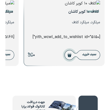
کلاف ۱۰ کویر کاشان
میلگرد کلاف ۵.۵ 
میلگرد، میلگرد کلاف
میلگرد، می
[yith_wcwl_add_to_wishlist id="5168"]
[yith_wcwl_add_to_wishlist id="5150"]
0
سبد خرید
سبد خر
جهت دریافت
کاتالوگ فولاد برابا