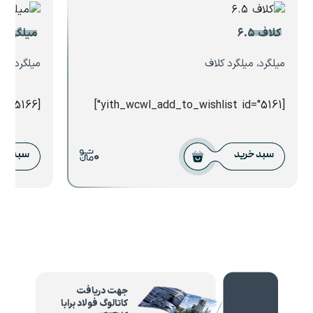
کلاف ۶.۵
میلگرد ۳۲ بافق یزد
میلگرد، میلگرد کلاف
میلگرد، می
[yith_wcwl_add_to_wishlist id="5166"]
[yith_wcwl_add_to_wishlist id="5161"]
0
سبد خرید
سبد خر
جهت دریافت
کاتالوگ فولاد برابا