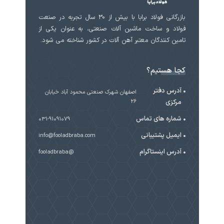
بازرگانی فولاد برابا با بیش از 30 سال تجربه در صنعت
فولاد و ساخت ماشین آلات صنعتی، به عنوان یکی از
تامین کنندگان معتبر آهن آلات در کشور شناخته می شود.
کجا هستیم؟
آدرس دفتر
اصفهان شهرک صنعتی محمود آباد خیابان
مرکزی
۲۶
شماره های تماس
031-91091079
ایمیل پشتیبانی
info@fooladbraba.com
آدرس اینستاگرام
@fooladbraba