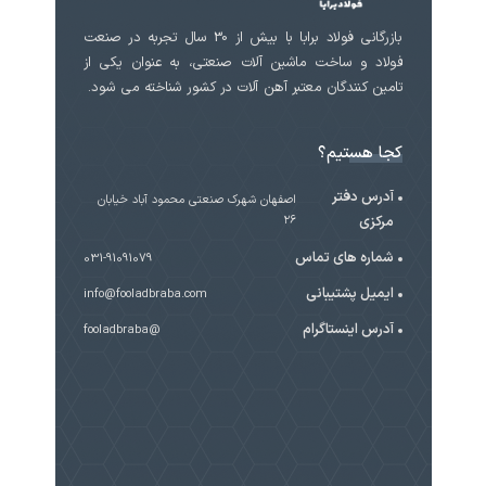
بازرگانی فولاد برابا با بیش از 30 سال تجربه در صنعت
فولاد و ساخت ماشین آلات صنعتی، به عنوان یکی از
تامین کنندگان معتبر آهن آلات در کشور شناخته می شود.
کجا هستیم؟
آدرس دفتر
اصفهان شهرک صنعتی محمود آباد خیابان
مرکزی
۲۶
شماره های تماس
031-91091079
ایمیل پشتیبانی
info@fooladbraba.com
آدرس اینستاگرام
@fooladbraba