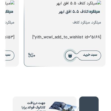
میلگرد کلاف ۵.۵ افق ابهر
میلگرد ۲۸ ترانس
میلگرد، میلگرد کلاف
میلگرد، می
[yith_wcwl_add_to_wishlist id="5153"]
[yith_wcwl_add_to_wishlist id="5168"]
0
سبد خرید
سبد خر
جهت دریافت
کاتالوگ فولاد برابا