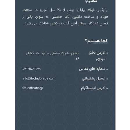
بازرگانی فولاد برابا با بیش از 30 سال تجربه در صنعت
فولاد و ساخت ماشین آلات صنعتی، به عنوان یکی از
تامین کنندگان معتبر آهن آلات در کشور شناخته می شود.
کجا هستیم؟
آدرس دفتر
اصفهان شهرک صنعتی محمود آباد خیابان
مرکزی
۲۶
شماره های تماس
031-91091079
ایمیل پشتیبانی
info@fooladbraba.com
آدرس اینستاگرام
@fooladbraba