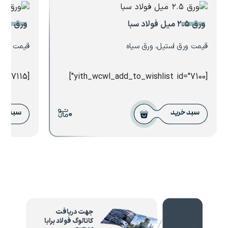
ورق ۲.۵ میل فولاد سبا
ورق ۱.۲۵ میل هفت الماس
قیمت ورق استیل، ورق سیاه
قیمت ورق ا
[yith_wcwl_add_to_wishlist id="7115"]
[yith_wcwl_add_to_wishlist id="7100"]
0
سبد خرید
سبد خر
جهت دریافت
کاتالوگ فولاد برابا