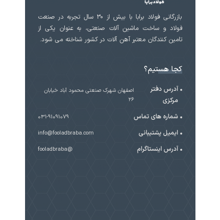
بازرگانی فولاد برابا با بیش از 30 سال تجربه در صنعت
فولاد و ساخت ماشین آلات صنعتی، به عنوان یکی از
تامین کنندگان معتبر آهن آلات در کشور شناخته می شود.
کجا هستیم؟
آدرس دفتر
اصفهان شهرک صنعتی محمود آباد خیابان
مرکزی
۲۶
شماره های تماس
031-91091079
ایمیل پشتیبانی
info@fooladbraba.com
آدرس اینستاگرام
@fooladbraba