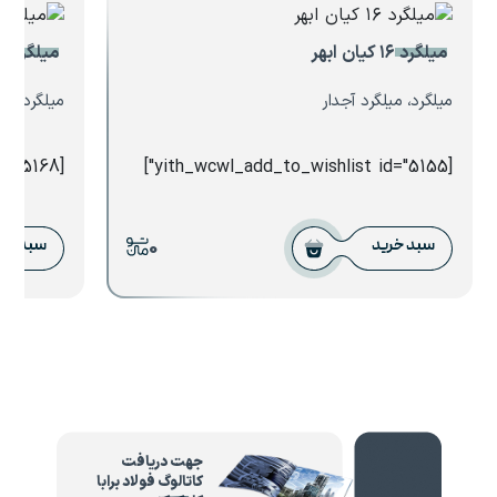
میلگرد ۱۶ کیان ابهر
میلگرد کلاف ۵.۵ 
میلگرد، میلگرد آجدار
میلگرد، می
[yith_wcwl_add_to_wishlist id="5168"]
[yith_wcwl_add_to_wishlist id="5155"]
0
سبد خرید
سبد خر
جهت دریافت
کاتالوگ فولاد برابا