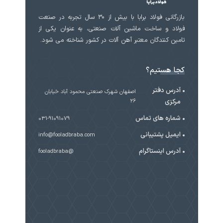
بازرگانی فولاد برابا با بیش از 30 سال تجربه در صنعت
فولاد و ساخت ماشین آلات صنعتی، به عنوان یکی از
تامین کنندگان معتبر آهن آلات در کشور شناخته می شود.
کجا هستیم؟
آدرس دفتر
اصفهان شهرک صنعتی محمود آباد خیابان
مرکزی
۲۶
شماره های تماس
031-91091079
ایمیل پشتیبانی
info@fooladbraba.com
آدرس اینستاگرام
@fooladbraba