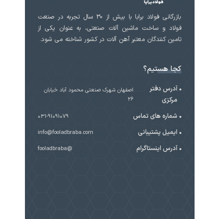
بازرگانی فولاد برابا با بیش از 30 سال تجربه در صنعت
فولاد و ساخت ماشین آلات صنعتی، به عنوان یکی از
تامین کنندگان معتبر آهن آلات در کشور شناخته می شود.
کجا هستیم؟
آدرس دفتر
اصفهان شهرک صنعتی محمود آباد خیابان
مرکزی
۲۶
شماره های تماس
031-91091079
ایمیل پشتیبانی
info@fooladbraba.com
آدرس اینستاگرام
@fooladbraba